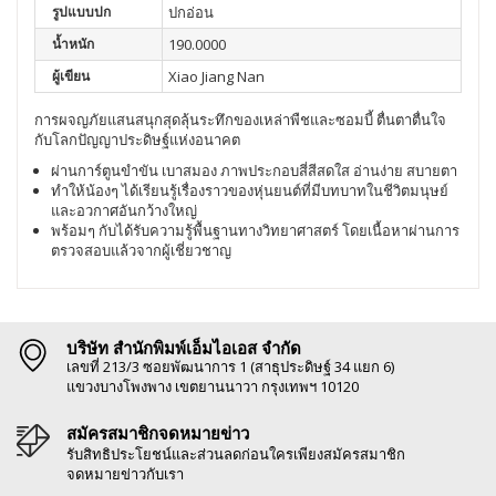
รูปแบบปก
ปกอ่อน
น้ำหนัก
190.0000
ผู้เขียน
Xiao Jiang Nan
การผจญภัยแสนสนุกสุดลุ้นระทึกของเหล่าพืชและซอมบี้
ตื่นตาตื่นใจ
กับโลกปัญญาประดิษฐ์แห่งอนาคต
ผ่านการ์ตูนขำขัน เบาสมอง ภาพประกอบสี่สีสดใส อ่านง่าย สบายตา
ทำให้น้องๆ ได้เรียนรู้เรื่องราวของหุ่นยนต์ที่มีบทบาทในชีวิตมนุษย์
และอวกาศอันกว้างใหญ่
พร้อมๆ
กับได้รับความรู้พื้นฐานทางวิทยาศาสตร์
โดยเนื้อหาผ่านการ
ตรวจสอบแล้วจากผู้เชี่ยวชาญ
บริษัท สำนักพิมพ์เอ็มไอเอส จำกัด
เลขที่ 213/3 ซอยพัฒนาการ 1 (สาธุประดิษฐ์ 34 แยก 6)
แขวงบางโพงพาง เขตยานนาวา กรุงเทพฯ 10120
สมัครสมาชิกจดหมายข่าว
รับสิทธิประโยชน์และส่วนลดก่อนใครเพียงสมัครสมาชิก
จดหมายข่าวกับเรา