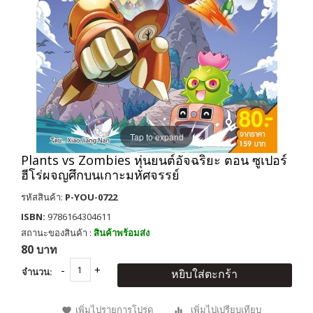
Tap to expand
Plants vs Zombies หุ่นยนต์อัจฉริยะ ตอน ซูเปอร์
ฮีโร่ผจญศึกบนเกาะมหัศจรรย์
รหัสสินค้า:
P-YOU-0722
ISBN:
9786164304611
สถานะของสินค้า :
สินค้าพร้อมส่ง
80 บาท
จำนวน:
หยิบใส่ตะกร้า
เพิ่มไปรายการโปรด
เพิ่มไปเปรียบเทียบ