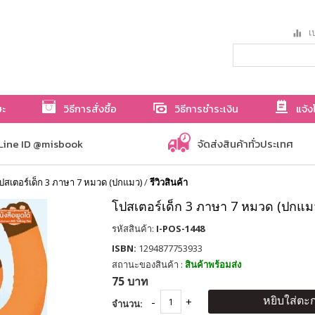
เป
ษะ
วิธีการสั่งซื้อ
วิธีการชำระเงิน
แจ้ง
Line ID @misbook
จัดส่งสินค้าทั่วประเทศ
ปสเตอร์เด็ก 3 ภาษา 7 หมวด (ปกแมว)
/
รีวิวสินค้า
โปสเตอร์เด็ก 3 ภาษา 7 หมวด (ปกแม
รหัสสินค้า:
I-POS-1448
ISBN:
1294877753933
สถานะของสินค้า :
สินค้าพร้อมส่ง
75 บาท
หยิบใส่ตะก
จำนวน: