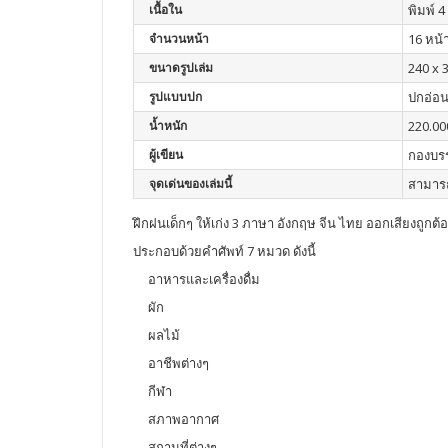
เนื้อใน
พิมพ์ 4 
จำนวนหน้า
16 หน้
ขนาดรูปเล่ม
240 x 
รูปแบบปก
ปกอ่อ
น้ำหนัก
220.00
ผู้เขียน
กองบร
จุดเด่นของเล่มนี้
สามารถ
ฝึกฝนเด็กๆ ให้เก่ง 3 ภาษา อังกฤษ จีน ไทย ออกเสียงถูกต้
ประกอบด้วยคำศัพท์ 7 หมวด ดังนี้
อาหารและเครื่องดื่ม
ผัก
ผลไม้
อาชีพต่างๆ
กีฬา
สภาพอากาศ
สถานที่ต่างๆ