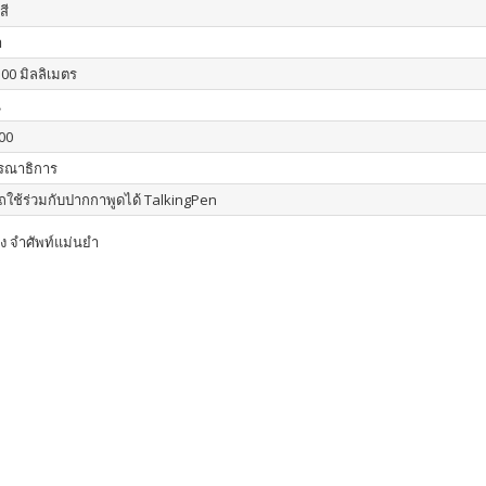
สี
า
300 มิลลิเมตร
น
00
รณาธิการ
ใช้ร่วมกับปากกาพูดได้ TalkingPen
อง จำศัพท์แม่นยำ