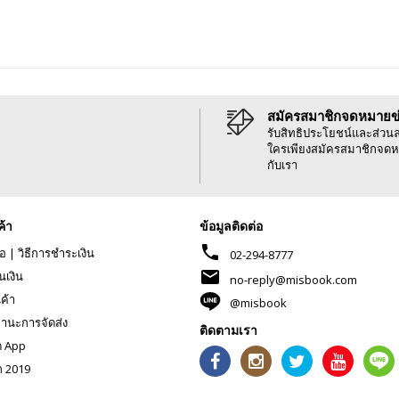
สมัครสมาชิกจดหมายข
รับสิทธิประโยชน์และส่วน
ใครเพียงสมัครสมาชิกจดห
กับเรา
ค้า
ข้อมูลติดต่อ
phone
้อ
|
วิธีการชำระเงิน
02-294-8777
mail
นเงิน
no-reply@misbook.com
นค้า
@misbook
านะการจัดส่ง
ติดตามเรา
ด App
ก 2019