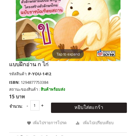
Tap to expand
แบบฝึกอ่าน ก ไก่
รหัสสินค้า:
P-YOU-1412
ISBN:
1294877753384
สถานะของสินค้า :
สินค้าพร้อมส่ง
15 บาท
จำนวน:
หยิบใส่ตะกร้า
เพิ่มไปรายการโปรด
เพิ่มไปเปรียบเทียบ