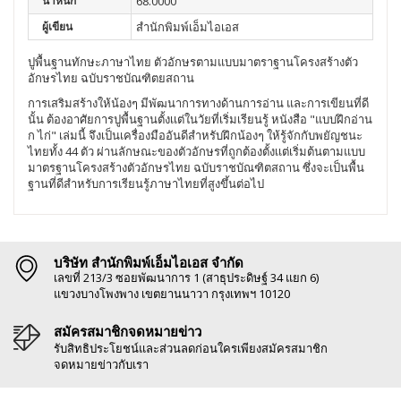
น้ำหนัก
68.0000
ผู้เขียน
สำนักพิมพ์เอ็มไอเอส
ปูพื้นฐานทักษะภาษาไทย ตัวอักษรตามแบบมาตราฐานโครงสร้างตัว
อักษรไทย ฉบับราชบัณฑิตยสถาน
การเสริมสร้างให้น้องๆ มีพัฒนาการทางด้านการอ่าน และการเขียนที่ดี
นั้น ต้องอาศัยการปูพื้นฐานตั้งเเต่ในวัยที่เริ่มเรียนรู้ หนังสือ "แบบฝึกอ่าน
ก ไก่" เล่มนี้ จึงเป็นเครื่องมืออันดีสำหรับฝึกน้องๆ ให้รู้จักกับพยัญชนะ
ไทยทั้ง 44 ตัว ผ่านลักษณะของตัวอักษรที่ถูกต้องตั้งเเต่เริ่มต้นตามแบบ
มาตรฐานโครงสร้างตัวอักษรไทย ฉบับราชบัณฑิตสถาน ซึ่งจะเป็นพื้น
ฐานที่ดีสำหรับการเรียนรู้ภาษาไทยที่สูงขึ้นต่อไป
บริษัท สำนักพิมพ์เอ็มไอเอส จำกัด
เลขที่ 213/3 ซอยพัฒนาการ 1 (สาธุประดิษฐ์ 34 แยก 6)
แขวงบางโพงพาง เขตยานนาวา กรุงเทพฯ 10120
สมัครสมาชิกจดหมายข่าว
รับสิทธิประโยชน์และส่วนลดก่อนใครเพียงสมัครสมาชิก
จดหมายข่าวกับเรา