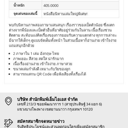
น้ำหนัก
405.0000
จุดเด่นของเล่มนี้
หนังสือนิทานเล่มใหญ่พิเศษ!
พบกับนิทานภาพสองภาษาแสนสนุก เรื่องราวของเป็ดตัวน้อย ซึ่งแตก
ต่างจากพี่น้องและเป็ดตัวอื่นที่อาศัยอยู่ร่วมกันในลาน เนื้อเรื่องชวน
ติดตาม สะท้อนแง่คิดเรื่องของการยอมรับความแตกต่าง ทุกการเล่าจะ
มีฉากให้เด็กๆ ดูแบบจัดเต็มทั้งหน้า ในส่วนเนื้อหาก็อ่านง่าย เข้าใจง่าย
แถมสนุกอีกด้วย
2 ภาษาใน 1 เล่ม อังกฤษ-ไทย
ภาพเยอะ สีสวย สดใส น่ารักมาก
เนื้อเรื่องอ่านง่าย เข้าใจง่าย ภาษาสวย
ขนาดเล่มกำลังดี เหมาะกับวัยของลูก
สามารถแสกน QR Code เพื่อฟังเสียงทั้งเรื่องได้
บริษัท สำนักพิมพ์เอ็มไอเอส จำกัด
เลขที่ 213/3 ซอยพัฒนาการ 1 (สาธุประดิษฐ์ 34 แยก 6)
แขวงบางโพงพาง เขตยานนาวา กรุงเทพฯ 10120
สมัครสมาชิกจดหมายข่าว
รับสิทธิประโยชน์และส่วนลดก่อนใครเพียงสมัครสมาชิก