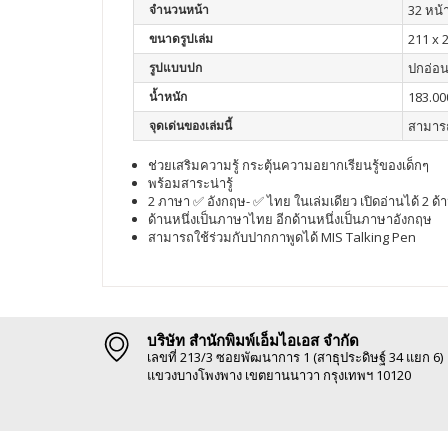
จำนวนหน้า
32 หน้
ขนาดรูปเล่ม
211 x 
รูปแบบปก
ปกอ่อ
น้ำหนัก
183.00
จุดเด่นของเล่มนี้
สามารถ
ช่วยเสริมความรู้ กระตุ้นความอยากเรียนรู้ของเด็กๆ
พร้อมสาระน่ารู้
2 ภาษา ✅ อังกฤษ- ✅ ไทย ในเล่มเดียว เปิดอ่านได้ 2 ด้
ด้านหนึ่งเป็นภาษาไทย อีกด้านหนึ่งเป็นภาษาอังกฤษ
สามารถใช้ร่วมกับปากกาพูดได้ MIS Talking Pen
บริษัท สำนักพิมพ์เอ็มไอเอส จำกัด
เลขที่ 213/3 ซอยพัฒนาการ 1 (สาธุประดิษฐ์ 34 แยก 6)
แขวงบางโพงพาง เขตยานนาวา กรุงเทพฯ 10120