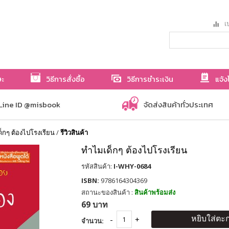
เป
ษะ
วิธีการสั่งซื้อ
วิธีการชำระเงิน
แจ้ง
Line ID @misbook
จัดส่งสินค้าทั่วประเทศ
็กๆ ต้องไปโรงเรียน
/
รีวิวสินค้า
ทำไมเด็กๆ ต้องไปโรงเรียน
รหัสสินค้า:
I-WHY-0684
ISBN:
9786164304369
สถานะของสินค้า :
สินค้าพร้อมส่ง
69 บาท
หยิบใส่ตะก
จำนวน: