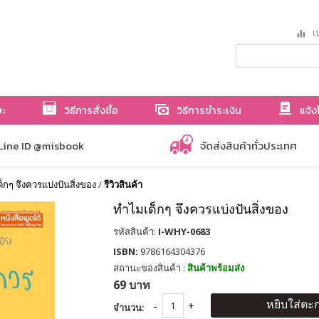
เป
ษะ
วิธีการสั่งซื้อ
วิธีการชำระเงิน
แจ้ง
Line ID @misbook
จัดส่งสินค้าทั่วประเทศ
็กๆ จึงควรแบ่งปันสิ่งของ
/
รีวิวสินค้า
ทำไมเด็กๆ จึงควรแบ่งปันสิ่งของ
รหัสสินค้า:
I-WHY-0683
ISBN:
9786164304376
สถานะของสินค้า :
สินค้าพร้อมส่ง
69 บาท
หยิบใส่ตะก
จำนวน: