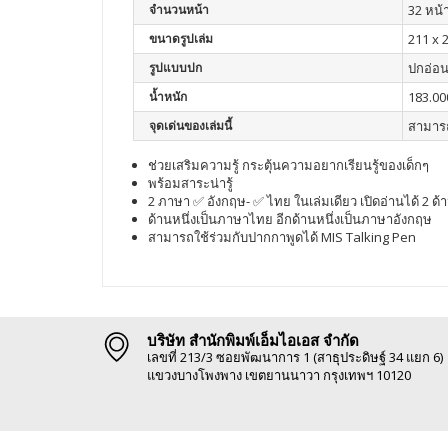
จำนวนหน้า
32 หน้
ขนาดรูปเล่ม
211 x 
รูปแบบปก
ปกอ่อ
น้ำหนัก
183.00
จุดเด่นของเล่มนี้
สามารถ
ช่วยเสริมความรู้ กระตุ้นความอยากเรียนรู้ของเด็กๆ
พร้อมสาระน่ารู้
2 ภาษา ✅ อังกฤษ- ✅ ไทย ในเล่มเดียว เปิดอ่านได้ 2 ด้
ด้านหนึ่งเป็นภาษาไทย อีกด้านหนึ่งเป็นภาษาอังกฤษ
สามารถใช้ร่วมกับปากกาพูดได้ MIS Talking Pen
บริษัท สำนักพิมพ์เอ็มไอเอส จำกัด
เลขที่ 213/3 ซอยพัฒนาการ 1 (สาธุประดิษฐ์ 34 แยก 6)
แขวงบางโพงพาง เขตยานนาวา กรุงเทพฯ 10120