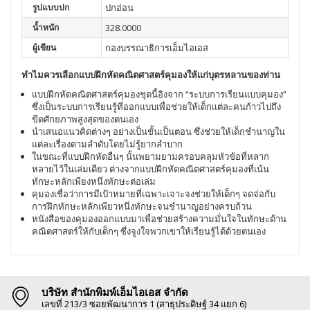
รูปแบบปก
ปกอ่อน
น้ำหนัก
328.0000
ผู้เขียน
กองบรรณาธิการเอ็มไอเอส
ทำไมควรเลือกแบบฝึกหัดคณิตศาสตร์คุมองให้เเก่บุตรหลานของท่าน
แบบฝึกหัดคณิตศาสตร์คุมองชุดนี้อิงจาก “ระบบการเรียนแบบคุมอง”
ซึ่งเป็นระบบการเรียนรู้ที่ออกแบบเพื่อช่วยให้เด็กเเต่ละคนก้าวไปถึง
ขีดศักยภาพสูงสุดของตนเอง
นำเสนอแนวคิดต่างๆ อย่างเป็นขั้นเป็นตอน ซึ่งช่วยให้เด็กชำนาญใน
แต่ละเรื่องตามลำดับโดยไม่รู้ยากลำบาก
ในขณะที่แบบฝึกหัดอื่นๆ นั้นพยามยามครอบคลุมหัวข้อที่หลาก
หลายไว้ในเล่มเดียว ต่างจากแบบฝึกหัดคณิตศาสตร์คุมองที่เน้น
ทักษะหลักเพียงหนึ่งทักษะต่อเล่ม
คุมองเชื่อว่าการมีเป้าหมายที่เฉพาะเจาะจงช่วยให้เด็กๆ จดจ่อกับ
การฝึกทักษะหลักเพียวหนึ่งทักษะจนชำนาญอย่างครบถ้วน
หนังสือของคุมองออกแบบมาเพื่อช่วยสร้างความมั่นใจในทักษะด้าน
คณิตศาสตร์ให้กับเด็กๆ ซึ่งจูงใจพวกเขาให้เรียนรู้ได้ด้วยตนเอง
บริษัท สำนักพิมพ์เอ็มไอเอส จำกัด
เลขที่ 213/3 ซอยพัฒนาการ 1 (สาธุประดิษฐ์ 34 แยก 6)