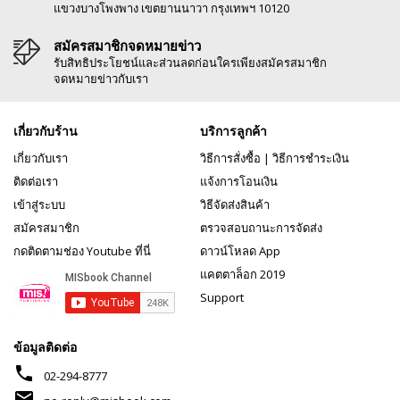
แขวงบางโพงพาง เขตยานนาวา กรุงเทพฯ 10120
สมัครสมาชิกจดหมายข่าว
รับสิทธิประโยชน์และส่วนลดก่อนใครเพียงสมัครสมาชิก
จดหมายข่าวกับเรา
เกี่ยวกับร้าน
บริการลูกค้า
เกี่ยวกับเรา
วิธีการสั่งซื้อ
|
วิธีการชำระเงิน
ติดต่อเรา
แจ้งการโอนเงิน
เข้าสู่ระบบ
วิธีจัดส่งสินค้า
สมัครสมาชิก
ตรวจสอบถานะการจัดส่ง
กดติดตามช่อง Youtube ที่นี่
ดาวน์โหลด App
แคตตาล็อก 2019
Support
ข้อมูลติดต่อ
phone
02-294-8777
mail