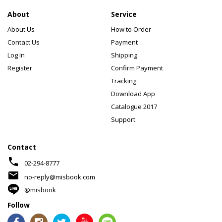
About
Service
About Us
How to Order
Contact Us
Payment
Log In
Shipping
Register
Confirm Payment
Tracking
Download App
Catalogue 2017
Support
Contact
phone
02-294-8777
mail
no-reply@misbook.com
@misbook
Follow