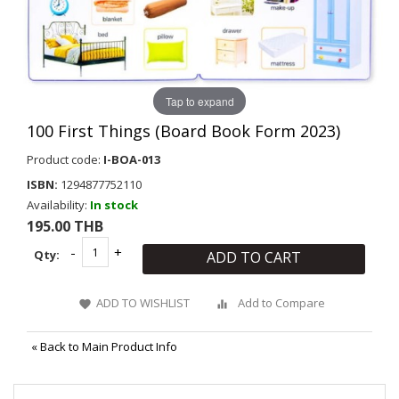
Tap to expand
100 First Things (Board Book Form 2023)
Product code:
I-BOA-013
ISBN:
1294877752110
Availability:
In stock
195.00 THB
Qty:
ADD TO CART
ADD TO WISHLIST
Add to Compare
«
Back to Main Product Info