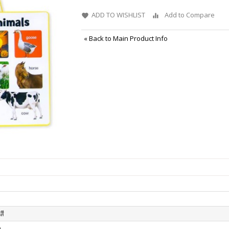
ADD TO WISHLIST
Add to Compare
«
Back to Main Product Info
สี
า