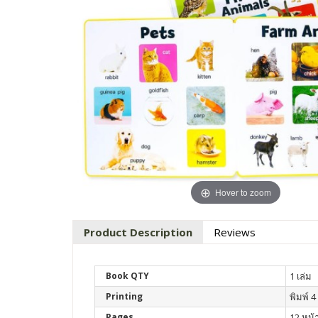
Hover to zoom
Product Description
Reviews
Book QTY
1 เล่ม
Printing
พิมพ์ 4 
Pages
12 หน้