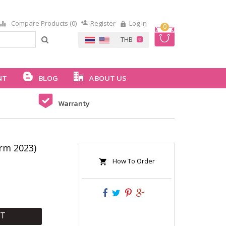
Compare Products (0)
Register
Log In
0
NT
BLOG
ABOUT US
Warranty
rm 2023)
How To Order
RT