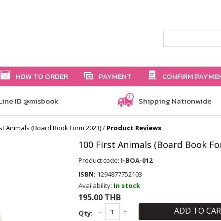
HOW TO ORDER
PAYMENT
CONFIRM PAYME
Line ID @misbook
Shipping Nationwide
rst Animals (Board Book Form 2023)
/
Product Reviews
100 First Animals (Board Book Fo
Product code:
I-BOA-012
ISBN:
1294877752103
Availability:
In stock
195.00 THB
ADD TO CA
Qty: