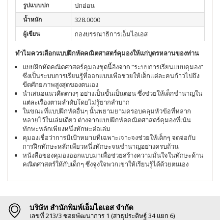
รูปแบบปก
ปกอ่อน
น้ำหนัก
328.0000
ผู้เขียน
กองบรรณาธิการเอ็มไอเอส
ทำไมควรเลือกแบบฝึกหัดคณิตศาสตร์คุมองให้เเก่บุตรหลานของท่าน
แบบฝึกหัดคณิตศาสตร์คุมองชุดนี้อิงจาก “ระบบการเรียนแบบคุมอง”
ซึ่งเป็นระบบการเรียนรู้ที่ออกแบบเพื่อช่วยให้เด็กเเต่ละคนก้าวไปถึง
ขีดศักยภาพสูงสุดของตนเอง
นำเสนอแนวคิดต่างๆ อย่างเป็นขั้นเป็นตอน ซึ่งช่วยให้เด็กชำนาญใน
แต่ละเรื่องตามลำดับโดยไม่รู้ยากลำบาก
ในขณะที่แบบฝึกหัดอื่นๆ นั้นพยามยามครอบคลุมหัวข้อที่หลาก
หลายไว้ในเล่มเดียว ต่างจากแบบฝึกหัดคณิตศาสตร์คุมองที่เน้น
ทักษะหลักเพียงหนึ่งทักษะต่อเล่ม
คุมองเชื่อว่าการมีเป้าหมายที่เฉพาะเจาะจงช่วยให้เด็กๆ จดจ่อกับ
การฝึกทักษะหลักเพียวหนึ่งทักษะจนชำนาญอย่างครบถ้วน
หนังสือของคุมองออกแบบมาเพื่อช่วยสร้างความมั่นใจในทักษะด้าน
คณิตศาสตร์ให้กับเด็กๆ ซึ่งจูงใจพวกเขาให้เรียนรู้ได้ด้วยตนเอง
บริษัท สำนักพิมพ์เอ็มไอเอส จำกัด
เลขที่ 213/3 ซอยพัฒนาการ 1 (สาธุประดิษฐ์ 34 แยก 6)