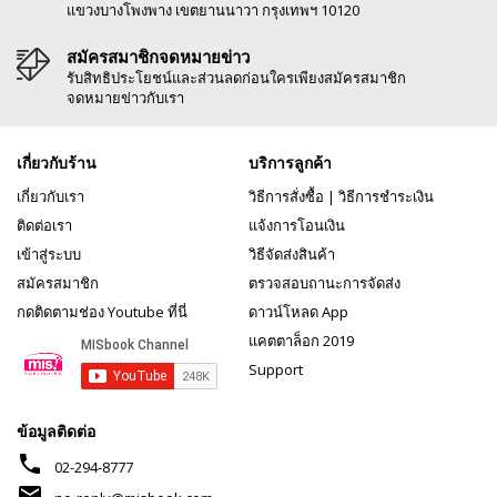
แขวงบางโพงพาง เขตยานนาวา กรุงเทพฯ 10120
สมัครสมาชิกจดหมายข่าว
รับสิทธิประโยชน์และส่วนลดก่อนใครเพียงสมัครสมาชิก
จดหมายข่าวกับเรา
เกี่ยวกับร้าน
บริการลูกค้า
เกี่ยวกับเรา
วิธีการสั่งซื้อ
|
วิธีการชำระเงิน
ติดต่อเรา
แจ้งการโอนเงิน
เข้าสู่ระบบ
วิธีจัดส่งสินค้า
สมัครสมาชิก
ตรวจสอบถานะการจัดส่ง
กดติดตามช่อง Youtube ที่นี่
ดาวน์โหลด App
แคตตาล็อก 2019
Support
ข้อมูลติดต่อ
phone
02-294-8777
mail