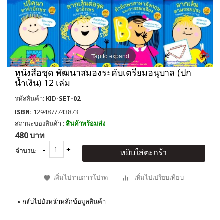
Tap to expand
หนังสือชุด พัฒนาสมองระดับเตรียมอนุบาล (ปก
น้ำเงิน) 12 เล่ม
รหัสสินค้า:
KID-SET-02
ISBN:
1294877743873
สถานะของสินค้า :
สินค้าพร้อมส่ง
480 บาท
จำนวน:
หยิบใส่ตะกร้า
เพิ่มไปรายการโปรด
เพิ่มไปเปรียบเทียบ
«
กลับไปยังหน้าหลักข้อมูลสินค้า