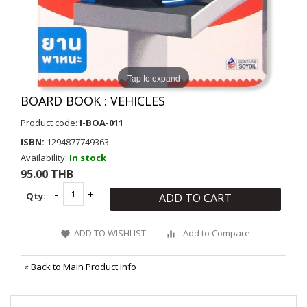
Tap to expand
BOARD BOOK : VEHICLES
Product code:
I-BOA-011
ISBN:
1294877749363
Availability:
In stock
95.00 THB
Qty:
ADD TO CART
ADD TO WISHLIST
Add to Compare
«
Back to Main Product Info