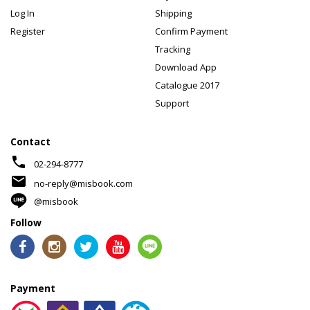
Log In
Shipping
Register
Confirm Payment
Tracking
Download App
Catalogue 2017
Support
Contact
phone
02-294-8777
mail
no-reply@misbook.com
@misbook
Follow
Payment