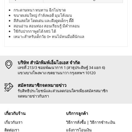
กระดาษหนา ทนทาน ฉีกไม่ขาด
ขนาดเล่มใหญ่ กำลังพอดี มุมโค้งมน
สีสันสดใส โดดเด่น และดึงดูดเด็กๆ ดี๊ดี
สอนอ่าน สอนท่อง สอนเรียนรู้ มีคำกลอน
ใช้กับปากกาพูดได้ MIS ได้
เหมาะสำหรับเด็กวัย 0+ ทนไม้ทนมือดีนักแล
บริษัท สำนักพิมพ์เอ็มไอเอส จำกัด
เลขที่ 213/3 ซอยพัฒนาการ 1 (สาธุประดิษฐ์ 34 แยก 6)
แขวงบางโพงพาง เขตยานนาวา กรุงเทพฯ 10120
สมัครสมาชิกจดหมายข่าว
รับสิทธิประโยชน์และส่วนลดก่อนใครเพียงสมัครสมาชิก
จดหมายข่าวกับเรา
เกี่ยวกับร้าน
บริการลูกค้า
เกี่ยวกับเรา
วิธีการสั่งซื้อ
|
วิธีการชำระเงิน
ติดต่อเรา
แจ้งการโอนเงิน