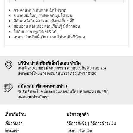
กระดาษหนา ทนทาน ฉีกไม่ขาด
ขนาดเล่มใหญ่ กำลังพอดี มุมโค้งมน
สีสันสดใส โดดเด่น และดึงดูดเด็กๆ ดี๊ดี
สอนอ่าน สอนท่อง สอนเรียนรู้ มีคำกลอน
ใช้กับปากกาพูดได้ MIS ได้
เหมาะสำหรับเด็กวัย 0+ ทนไม้ทนมือดีนักแล
บริษัท สำนักพิมพ์เอ็มไอเอส จำกัด
เลขที่ 213/3 ซอยพัฒนาการ 1 (สาธุประดิษฐ์ 34 แยก 6)
แขวงบางโพงพาง เขตยานนาวา กรุงเทพฯ 10120
สมัครสมาชิกจดหมายข่าว
รับสิทธิประโยชน์และส่วนลดก่อนใครเพียงสมัครสมาชิก
จดหมายข่าวกับเรา
เกี่ยวกับร้าน
บริการลูกค้า
เกี่ยวกับเรา
วิธีการสั่งซื้อ
|
วิธีการชำระเงิน
ติดต่อเรา
แจ้งการโอนเงิน