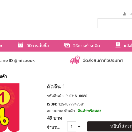
เป
ษะ
วิธีการสั่งซื้อ
วิธีการชำระเงิน
แจ้ง
Line ID @misbook
จัดส่งสินค้าทั่วประเทศ
ินค้า
คัดจีน 1
รหัสสินค้า:
P-CHN-0080
ISBN:
1294877747581
สถานะของสินค้า :
สินค้าพร้อมส่ง
49 บาท
หยิบใส่ตะก
จำนวน: