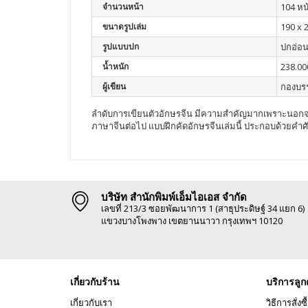
จำนวนหน้า
104 หน
ขนาดรูปเล่ม
190 x 
รูปแบบปก
ปกอ่อ
น้ำหนัก
238.00
ผู้เขียน
กองบร
ลำดับการเขียนตัวอักษรจีน มีความสำคัญมากเพราะนอกจาก
ภาษาจีนต่อไป แบบฝึกคัดอักษรจีนเล่มนี้ ประกอบด้วยคำ
บริษัท สำนักพิมพ์เอ็มไอเอส จำกัด
เลขที่ 213/3 ซอยพัฒนาการ 1 (สาธุประดิษฐ์ 34 แยก 6)
แขวงบางโพงพาง เขตยานนาวา กรุงเทพฯ 10120
เกี่ยวกับร้าน
บริการลูก
เกี่ยวกับเรา
วิธีการสั่งซื