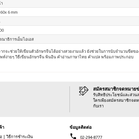
้า
260x 6 mm
น
00
รณาธิการเอ็มไอเอส
จะช่วยให้เขียนตัวอักษรจีนได้อย่างสวยงามแล้ว ยังช่วยในการนับจำนวนขีดของตัว
ศัพท์ง่ายๆ วิธีเขียนอักษรจีน พินอิน คำอ่านภาษาไทย คำแปล พร้อมภาพประกอบ
สมัครสมาชิกจดหมายข
รับสิทธิประโยชน์และส่วน
ใครเพียงสมัครสมาชิกจดห
กับเรา
ค้า
ข้อมูลติดต่อ
phone
้อ
|
วิธีการชำระเงิน
02-294-8777