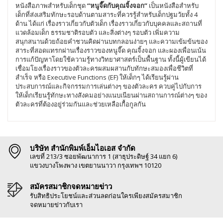
หนังสือภาพสำหรับเด็กชุด
“หนูจี๊ดกับคุณจิ้งจอก”
เป็นหนังสือสำหรับ
เด็กที่ส่งเสริมทักษะรอบด้านตามสาระที่ควรรู้สำหรับเด็กปฐมวัยทั้ง 4
ด้าน ได้แก่ เรื่องราวเกี่ยวกับตัวเด็ก เรื่องราวเกี่ยวกับบุคคลและสถานที่
แวดล้อมเด็ก ธรรมชาติรอบตัว และสิ่งต่างๆ รอบตัว เพิ่มความ
สนุกสนานด้วยถ้อยคำชวนคิดผ่านบทกลอนง่ายๆ และความเข้มข้นของ
สาระที่สอดแทรกผ่านเรื่องราวของหนูจี๊ด คุณจิ้งจอก และผองเพื่อนเน้น
การแก้ปัญหาโดยใช้ความรู้ทางวิทยาศาสตร์เป็นพื้นฐาน ทั้งนี้ผู้เขียนได้
เชื่อมโยงเรื่องราวของตัวละครผสมผสานกับทักษะสมองเพื่อชีวิตที่
สำเร็จ หรือ Executive Functions (EF) ให้เด็กๆ ได้เรียนรู้ผ่าน
ประสบการณ์และกิจกรรมการเล่นต่างๆ ของตัวละคร ควบคู่ไปกับการ
ให้เด็กเรียนรู้ทักษะทางสังคมอย่างแนบเนียนผ่านสถานการณ์ต่างๆ ของ
ตัวละครที่ต้องอยู่ร่วมกันและช่วยเหลือเกื้อกูลกัน
บริษัท สำนักพิมพ์เอ็มไอเอส จำกัด
เลขที่ 213/3 ซอยพัฒนาการ 1 (สาธุประดิษฐ์ 34 แยก 6)
แขวงบางโพงพาง เขตยานนาวา กรุงเทพฯ 10120
สมัครสมาชิกจดหมายข่าว
รับสิทธิประโยชน์และส่วนลดก่อนใครเพียงสมัครสมาชิก
จดหมายข่าวกับเรา