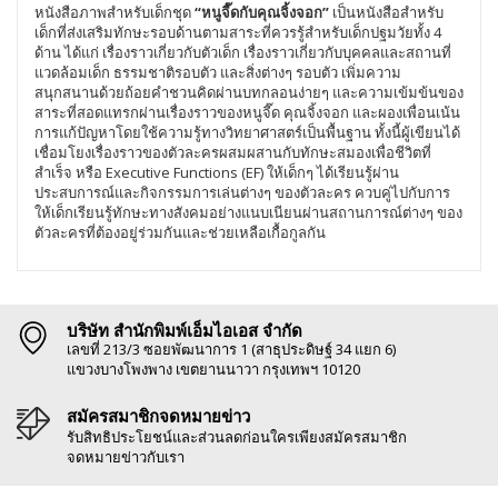
หนังสือภาพสำหรับเด็กชุด
“หนูจี๊ดกับคุณจิ้งจอก”
เป็นหนังสือสำหรับ
เด็กที่ส่งเสริมทักษะรอบด้านตามสาระที่ควรรู้สำหรับเด็กปฐมวัยทั้ง 4
ด้าน ได้แก่ เรื่องราวเกี่ยวกับตัวเด็ก เรื่องราวเกี่ยวกับบุคคลและสถานที่
แวดล้อมเด็ก ธรรมชาติรอบตัว และสิ่งต่างๆ รอบตัว เพิ่มความ
สนุกสนานด้วยถ้อยคำชวนคิดผ่านบทกลอนง่ายๆ และความเข้มข้นของ
สาระที่สอดแทรกผ่านเรื่องราวของหนูจี๊ด คุณจิ้งจอก และผองเพื่อนเน้น
การแก้ปัญหาโดยใช้ความรู้ทางวิทยาศาสตร์เป็นพื้นฐาน ทั้งนี้ผู้เขียนได้
เชื่อมโยงเรื่องราวของตัวละครผสมผสานกับทักษะสมองเพื่อชีวิตที่
สำเร็จ หรือ Executive Functions (EF) ให้เด็กๆ ได้เรียนรู้ผ่าน
ประสบการณ์และกิจกรรมการเล่นต่างๆ ของตัวละคร ควบคู่ไปกับการ
ให้เด็กเรียนรู้ทักษะทางสังคมอย่างแนบเนียนผ่านสถานการณ์ต่างๆ ของ
ตัวละครที่ต้องอยู่ร่วมกันและช่วยเหลือเกื้อกูลกัน
บริษัท สำนักพิมพ์เอ็มไอเอส จำกัด
เลขที่ 213/3 ซอยพัฒนาการ 1 (สาธุประดิษฐ์ 34 แยก 6)
แขวงบางโพงพาง เขตยานนาวา กรุงเทพฯ 10120
สมัครสมาชิกจดหมายข่าว
รับสิทธิประโยชน์และส่วนลดก่อนใครเพียงสมัครสมาชิก
จดหมายข่าวกับเรา