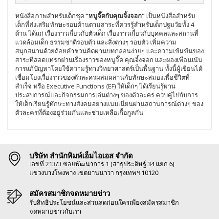
หนังสือภาพสำหรับเด็กชุด
“หนูจี๊ดกับคุณจิ้งจอก”
เป็นหนังสือสำหรับ
เด็กที่ส่งเสริมทักษะรอบด้านตามสาระที่ควรรู้สำหรับเด็กปฐมวัยทั้ง 4
ด้าน ได้แก่ เรื่องราวเกี่ยวกับตัวเด็ก เรื่องราวเกี่ยวกับบุคคลและสถานที่
แวดล้อมเด็ก ธรรมชาติรอบตัว และสิ่งต่างๆ รอบตัว เพิ่มความ
สนุกสนานด้วยถ้อยคำชวนคิดผ่านบทกลอนง่ายๆ และความเข้มข้นของ
สาระที่สอดแทรกผ่านเรื่องราวของหนูจี๊ด คุณจิ้งจอก และผองเพื่อนเน้น
การแก้ปัญหาโดยใช้ความรู้ทางวิทยาศาสตร์เป็นพื้นฐาน ทั้งนี้ผู้เขียนได้
เชื่อมโยงเรื่องราวของตัวละครผสมผสานกับทักษะสมองเพื่อชีวิตที่
สำเร็จ หรือ Executive Functions (EF) ให้เด็กๆ ได้เรียนรู้ผ่าน
ประสบการณ์และกิจกรรมการเล่นต่างๆ ของตัวละคร ควบคู่ไปกับการ
ให้เด็กเรียนรู้ทักษะทางสังคมอย่างแนบเนียนผ่านสถานการณ์ต่างๆ ของ
ตัวละครที่ต้องอยู่ร่วมกันและช่วยเหลือเกื้อกูลกัน
บริษัท สำนักพิมพ์เอ็มไอเอส จำกัด
เลขที่ 213/3 ซอยพัฒนาการ 1 (สาธุประดิษฐ์ 34 แยก 6)
แขวงบางโพงพาง เขตยานนาวา กรุงเทพฯ 10120
สมัครสมาชิกจดหมายข่าว
รับสิทธิประโยชน์และส่วนลดก่อนใครเพียงสมัครสมาชิก
จดหมายข่าวกับเรา