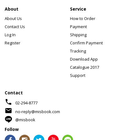
About
Service
About Us
How to Order
Contact Us
Payment
Log In
Shipping
Register
Confirm Payment
Tracking
Download App
Catalogue 2017
Support
Contact
phone
02-294-8777
mail
no-reply@misbook.com
@misbook
Follow