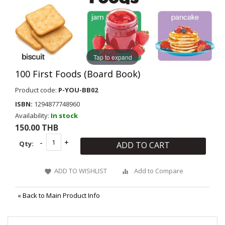
Tap to expand
100 First Foods (Board Book)
Product code:
P-YOU-BB02
ISBN:
1294877748960
Availability:
In stock
150.00 THB
Qty:
ADD TO CART
ADD TO WISHLIST
Add to Compare
«
Back to Main Product Info