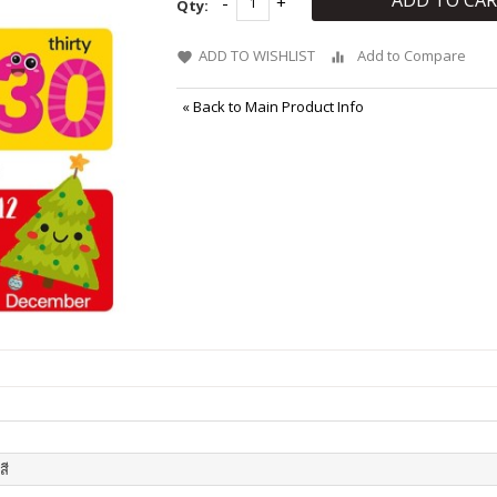
ADD TO CA
Qty:
ADD TO WISHLIST
Add to Compare
«
Back to Main Product Info
สี