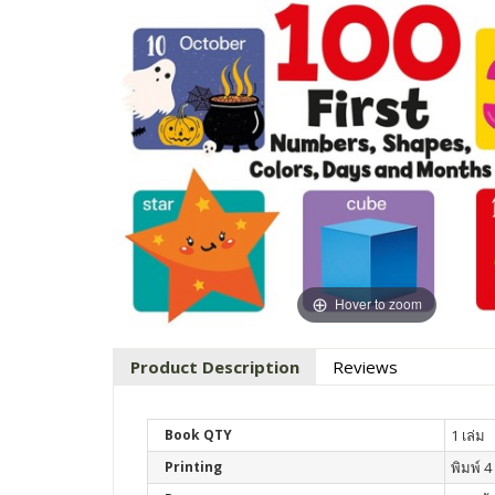
Hover to zoom
Product Description
Reviews
Book QTY
1 เล่ม
Printing
พิมพ์ 4 