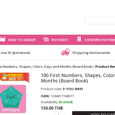
HOW TO ORDER
PAYMENT
CONFIRM PAYME
Line ID @misbook
Shipping Nationwide
rst Numbers, Shapes, Colors, Days and Months (Board Book)
/
Product Re
100 First Numbers, Shapes, Color
Months (Board Book)
Product code:
P-YOU-BB01
ISBN:
1294877748977
Availability:
In stock
150.00 THB