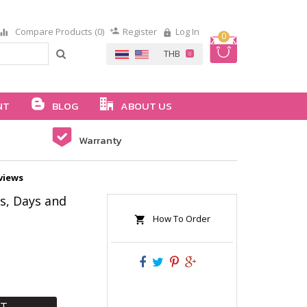
Compare Products (0)
Register
Log In
0
NT
BLOG
ABOUT US
Warranty
views
s, Days and
How To Order