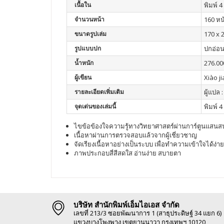
เนื้อใน
พิมพ์ 4 
จำนวนหน้า
160 หน
ขนาดรูปเล่ม
170 x 
รูปแบบปก
ปกอ่อ
น้ำหนัก
276.00
ผู้เขียน
Xiào j
รายละเอียดเพิ่มเติม
ผู้แปล
จุดเด่นของเล่มนี้
พิมพ์ 4 
ไขข้อข้องใจความรู้ทางวิทยาศาสตร์ผ่านการ์ตูนแสน
เนื้อหาผ่านการตรวจสอบแล้วจากผู้เชี่ยวชาญ
จัดเรียงเนื้อหาอย่างเป็นระบบ เพื่อทำความเข้าใจได้ง่าย
ภาพประกอบสี่สีสดใส อ่านง่าย สบายตา
บริษัท สำนักพิมพ์เอ็มไอเอส จำกัด
เลขที่ 213/3 ซอยพัฒนาการ 1 (สาธุประดิษฐ์ 34 แยก 6)
แขวงบางโพงพาง เขตยานนาวา กรุงเทพฯ 10120