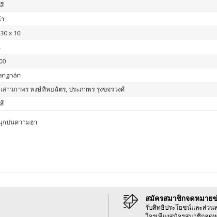
สี
้า
230 x 10
น
00
iangnán
 : เสาวภาพร หงษ์ทิพยฉัตร, ประภาพร รุ่งขจรวงศ์
สี
สนุกปนความฮา
สมัครสมาชิกจดหมายข
รับสิทธิประโยชน์และส่วน
ใครเพียงสมัครสมาชิกจดห