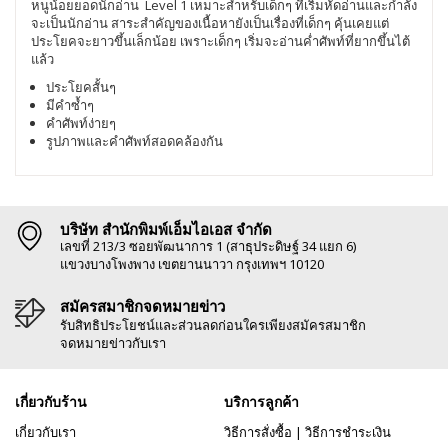
หนูน้อยยอดนักอ่าน Level 1
เหมาะสำหรับเด็กๆ ที่เริ่มหัดอ่านและกำลัง
จะเป็นนักอ่าน สาระสำคัญของเนื้อหายังเป็นเรื่องที่เด็กๆ คุ้นเคยแต่
ประโยคจะยาวขึ้นเล็กน้อย เพราะเด็กๆ เริ่มจะอ่านค่ำศัพท์ที่ยากขึ้นไต้
แล้ว
ประโยคสั้นๆ
มีคำซ้ำๆ
คำศัพท์ง่ายๆ
รูปภาพและคำศัพท์สอดคล้องกัน
บริษัท สำนักพิมพ์เอ็มไอเอส จำกัด
เลขที่ 213/3 ซอยพัฒนาการ 1 (สาธุประดิษฐ์ 34 แยก 6)
แขวงบางโพงพาง เขตยานนาวา กรุงเทพฯ 10120
สมัครสมาชิกจดหมายข่าว
รับสิทธิประโยชน์และส่วนลดก่อนใครเพียงสมัครสมาชิก
จดหมายข่าวกับเรา
เกี่ยวกับร้าน
บริการลูกค้า
เกี่ยวกับเรา
วิธีการสั่งซื้อ
|
วิธีการชำระเงิน