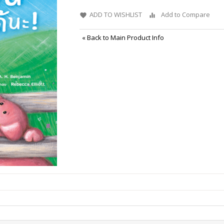
ADD TO WISHLIST
Add to Compare
«
Back to Main Product Info