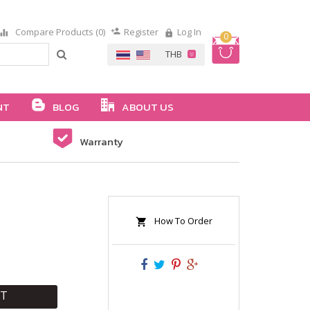
Compare Products (0)
Register
Log In
0
NT
BLOG
ABOUT US
Warranty
How To Order
RT