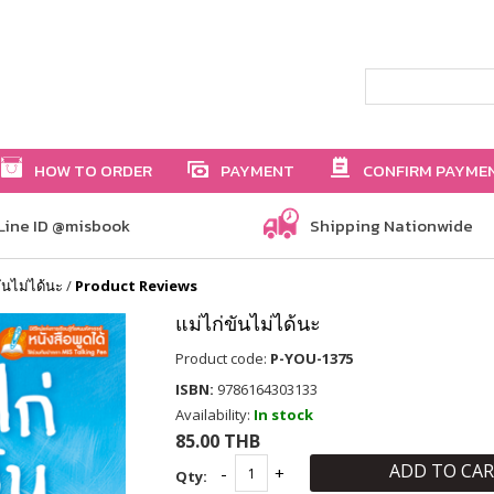
HOW TO ORDER
PAYMENT
CONFIRM PAYME
Line ID @misbook
Shipping Nationwide
ันไม่ได้นะ
/
Product Reviews
แม่ไก่ขันไม่ได้นะ
Product code:
P-YOU-1375
ISBN:
9786164303133
Availability:
In stock
85.00 THB
ADD TO CA
Qty: