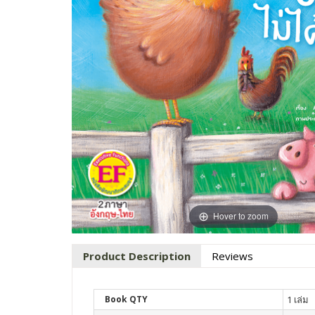
Hover to zoom
Product Description
Reviews
Book QTY
1 เล่ม