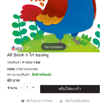
Tap to expand
AR Book ก ไก่ ของหนู
รหัสสินค้า:
P-YOU-1443
ISBN:
9786164303485
สถานะของสินค้า :
สินค้าพร้อมส่ง
65 บาท
จำนวน:
หยิบใส่ตะกร้า
เพิ่มไปรายการโปรด
เพิ่มไปเปรียบเทียบ