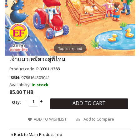
Tap to expand
เจ้าแมวเหมียวอยู่ที่ไหน
Product code:
P-YOU-1383
ISBN:
9786164303041
Availability:
In stock
85.00 THB
Qty:
ADD TO CART
ADD TO WISHLIST
Add to Compare
«
Back to Main Product Info