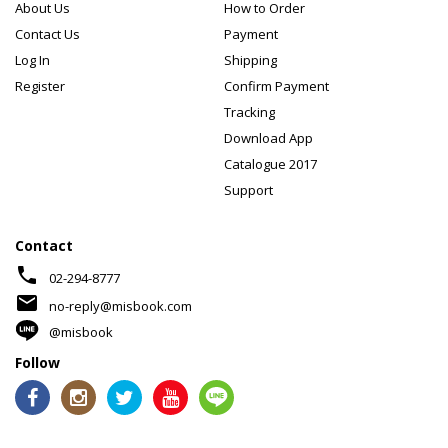
About Us
How to Order
Contact Us
Payment
Log In
Shipping
Register
Confirm Payment
Tracking
Download App
Catalogue 2017
Support
Contact
phone
02-294-8777
mail
no-reply@misbook.com
@misbook
Follow