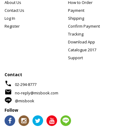
About Us
How to Order
Contact Us
Payment
Log In
Shipping
Register
Confirm Payment
Tracking
Download App
Catalogue 2017
Support
Contact
phone
02-294-8777
mail
no-reply@misbook.com
@misbook
Follow