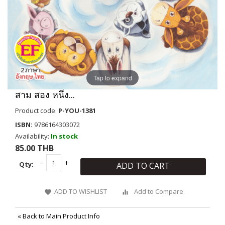
Tap to expand
สาม สอง หนึ่ง...
Product code:
P-YOU-1381
ISBN:
9786164303072
Availability:
In stock
85.00 THB
Qty:
ADD TO CART
ADD TO WISHLIST
Add to Compare
«
Back to Main Product Info