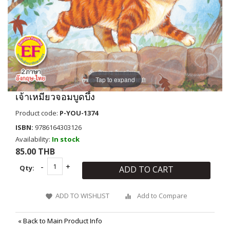
Tap to expand
เจ้าเหมียวจอมบูดบึ้ง
Product code:
P-YOU-1374
ISBN:
9786164303126
Availability:
In stock
85.00 THB
Qty:
ADD TO CART
ADD TO WISHLIST
Add to Compare
«
Back to Main Product Info