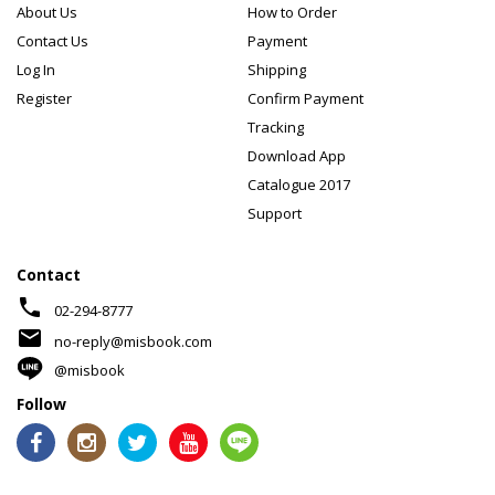
About Us
How to Order
Contact Us
Payment
Log In
Shipping
Register
Confirm Payment
Tracking
Download App
Catalogue 2017
Support
Contact
phone
02-294-8777
mail
no-reply@misbook.com
@misbook
Follow