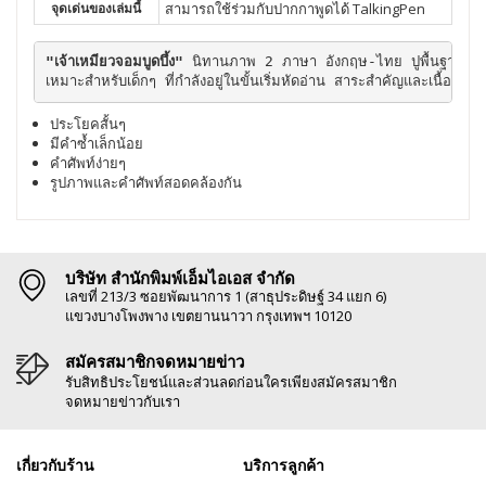
จุดเด่นของเล่มนี้
สามารถใช้ร่วมกับปากกาพูดได้ TalkingPen
"เจ้าเหมียวจอมบูดบึ้ง" 
นิทานภาพ 2 ภาษา อังกฤษ-ไทย ปูพื้นฐานหนู
เหมาะสำหรับเด็กๆ ที่กำลังอยู่ในขั้นเริ่มหัดอ่าน สาระสำคัญและเนื้อเรื่องเป็
ประโยคสั้นๆ
มีคำซ้ำเล็กน้อย
คำศัพท์ง่ายๆ
รูปภาพและคำศัพท์สอดคล้องกัน
บริษัท สำนักพิมพ์เอ็มไอเอส จำกัด
เลขที่ 213/3 ซอยพัฒนาการ 1 (สาธุประดิษฐ์ 34 แยก 6)
แขวงบางโพงพาง เขตยานนาวา กรุงเทพฯ 10120
สมัครสมาชิกจดหมายข่าว
รับสิทธิประโยชน์และส่วนลดก่อนใครเพียงสมัครสมาชิก
จดหมายข่าวกับเรา
เกี่ยวกับร้าน
บริการลูกค้า