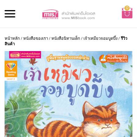
0
หน้าหลัก
/
หนังสือของเรา
/
หนังสือนิทานเด็ก
/
เจ้าเหมียวจอมบูดบึ้ง
/
รีวิว
สินค้า