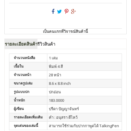
เป็นคนแรกที่วิจารณ์สินค้านี้
รายละเอียดสินค้า
รีวิวสินค้า
จำนวนหนังสือ
1 เล่ม
เนื้อใน
พิมพ์ 4 สี
จำนวนหน้า
28 หน้า
ขนาดรูปเล่ม
8.6 x 8.8 inch
รูปแบบปก
ปกอ่อน
น้ำหนัก
183.0000
ผู้เขียน
ปรีดา ปัญญาจันทร์
รายละเอียดเพิ่มเติม
คำ : อนุสรา ดีไหว้
จุดเด่นของเล่มนี้
สามารถใช้ร่วมกับปากกาพูดได้ TalkingPen