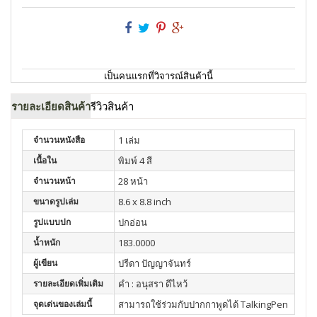
เป็นคนแรกที่วิจารณ์สินค้านี้
รายละเอียดสินค้า
รีวิวสินค้า
จำนวนหนังสือ
1 เล่ม
เนื้อใน
พิมพ์ 4 สี
จำนวนหน้า
28 หน้า
ขนาดรูปเล่ม
8.6 x 8.8 inch
รูปแบบปก
ปกอ่อน
น้ำหนัก
183.0000
ผู้เขียน
ปรีดา ปัญญาจันทร์
รายละเอียดเพิ่มเติม
คำ : อนุสรา ดีไหว้
จุดเด่นของเล่มนี้
สามารถใช้ร่วมกับปากกาพูดได้ TalkingPen