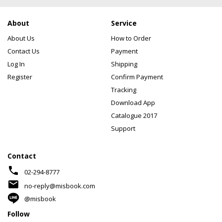
About
Service
About Us
How to Order
Contact Us
Payment
Log In
Shipping
Register
Confirm Payment
Tracking
Download App
Catalogue 2017
Support
Contact
phone
02-294-8777
mail
no-reply@misbook.com
@misbook
Follow