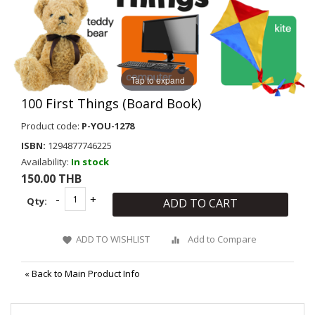
Tap to expand
100 First Things (Board Book)
Product code:
P-YOU-1278
ISBN:
1294877746225
Availability:
In stock
150.00 THB
Qty:
ADD TO CART
ADD TO WISHLIST
Add to Compare
«
Back to Main Product Info