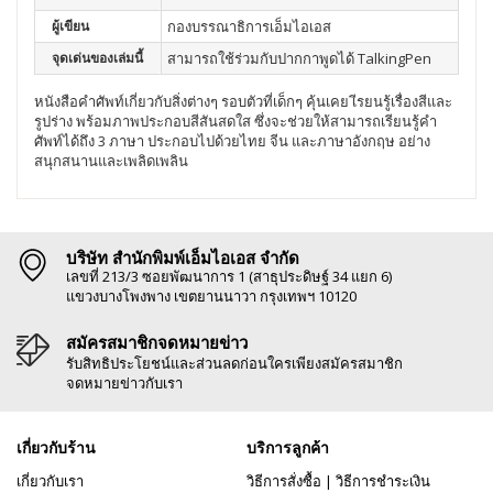
ผู้เขียน
กองบรรณาธิการเอ็มไอเอส
จุดเด่นของเล่มนี้
สามารถใช้ร่วมกับปากกาพูดได้ TalkingPen
หนังสือคำศัพท์เกี่ยวกับสิ่งต่างๆ รอบตัวที่เด็กๆ คุ้นเคย เีรยนรู้เรื่องสีและ
รูปร่าง พร้อมภาพประกอบสีสันสดใส ซึ่งจะช่วยให้สามารถเรียนรู้คำ
ศัพท์ได้ถึง 3 ภาษา ประกอบไปด้วยไทย จีน และภาษาอังกฤษ อย่าง
สนุกสนานและเพลิดเพลิน
บริษัท สำนักพิมพ์เอ็มไอเอส จำกัด
เลขที่ 213/3 ซอยพัฒนาการ 1 (สาธุประดิษฐ์ 34 แยก 6)
แขวงบางโพงพาง เขตยานนาวา กรุงเทพฯ 10120
สมัครสมาชิกจดหมายข่าว
รับสิทธิประโยชน์และส่วนลดก่อนใครเพียงสมัครสมาชิก
จดหมายข่าวกับเรา
เกี่ยวกับร้าน
บริการลูกค้า
เกี่ยวกับเรา
วิธีการสั่งซื้อ
|
วิธีการชำระเงิน