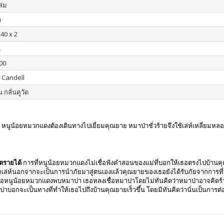
เล่ม
า
240 x 2
น
00
 Candell
น กลั่นคูวัด
นหนึ่ง หนูน้อยหมวกแดงต้องเดินทางไปเยี่ยมคุณยาย หมาป่าชั่วร้ายจึงใช้เล่ห์เหลี่
นตรายได้
การที่หนูน้อยหมวกแดงไม่เชื่อฟังคำสอนของแม่ที่บอกให้เธอตรงไปบ้านคุณย
าเล่ห์นอกจากจะเป็นการนำภัยมาสู่ตนเองแล้วคุณยายของเธอยังได้รับภัยจากการที
ื่อหนูน้อยหมวกแดงพบหมาปา เธอหลงเชื่อหมาปาโดยไม่ทันคิดว่าหมาป่าอาจคิดร้
ปาบอกจะเป็นทางที่ทำให้เธอไปถึงบ้านคุณยายเร็วขึ้น โดยมิทันคิดว่านั่นเป็นการต่