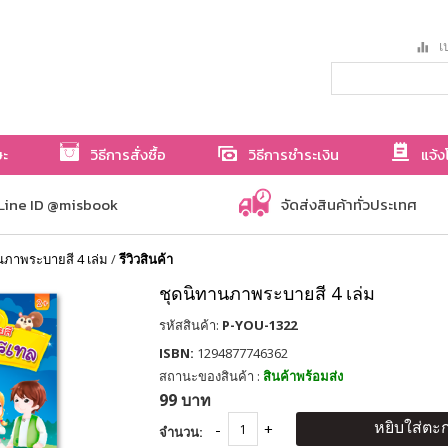
เป
ษะ
วิธีการสั่งซื้อ
วิธีการชำระเงิน
แจ้ง
Line ID @misbook
จัดส่งสินค้าทั่วประเทศ
นภาพระบายสี 4 เล่ม
/
รีวิวสินค้า
ชุดนิทานภาพระบายสี 4 เล่ม
รหัสสินค้า:
P-YOU-1322
ISBN:
1294877746362
สถานะของสินค้า :
สินค้าพร้อมส่ง
99 บาท
หยิบใส่ตะก
จำนวน: