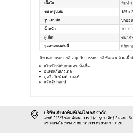
เนื้อใน
พิมพ์ 1 
ขนาดรูปเล่ม
185 x 
รูปแบบปก
ปกอ่อ
น้ำหนัก
300.00
ผู้เขียน
ชนาภัท
จุดเด่นของเล่มนี้
สติกเกอ
นิทานภาพระบายสี สนุกกับการระบายสี พัฒนากล้ามเนื้อม
สโนว์ไวท์กับคนแคระทั้งเจ็ด
ฮันเซลกับเกรเทล
ภูตจิ๋วกับช่างทำรองเท้า
แจ๊คผู้ฆ่ายักษ์
บริษัท สำนักพิมพ์เอ็มไอเอส จำกัด
เลขที่ 213/3 ซอยพัฒนาการ 1 (สาธุประดิษฐ์ 34 แยก 6)
แขวงบางโพงพาง เขตยานนาวา กรุงเทพฯ 10120