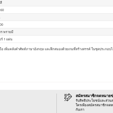
สี
260
น
00
ร พรายมี
ร์ 1 แผ่น
ือ เพิ่มคลังคำศัพท์ภาษาอังกฤษ และฝึกสมองด้วยเกมที่สร้างสรรค์ ในชุดประกอบไ
สมัครสมาชิกจดหมายข
รับสิทธิประโยชน์และส่วน
ใครเพียงสมัครสมาชิกจดห
กับเรา