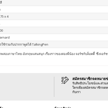
สี
า
275 x 4
น
00
arnard
ใช้ร่วมกับปากกาพูดได้ TalkingPen
สองภาษาไทย-อังกฤษแสนสนุก เรื่องราวของสองพี่น้อง จอร์ชกับล็อตตี้ ซึ่งจอร์ชช
สมัครสมาชิกจดหมายข
รับสิทธิประโยชน์และส่วน
ใครเพียงสมัครสมาชิกจดห
กับเรา