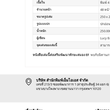
เนื้อใน
พิมพ์ 4 
จำนวนหน้า
48 หน้
ขนาดรูปเล่ม
250 x 
รูปแบบปก
ปกอ่อ
น้ำหนัก
250.00
ผู้เขียน
Lucy B
จุดเด่นของเล่มนี้
สามารถ
หนังสือเล่มนี้ส่งเสริมพัฒนา
ทักษะสมอง EF
พบกับนิทานภาพ
บริษัท สำนักพิมพ์เอ็มไอเอส จำกัด
เลขที่ 213/3 ซอยพัฒนาการ 1 (สาธุประดิษฐ์ 34 แยก 6)
แขวงบางโพงพาง เขตยานนาวา กรุงเทพฯ 10120