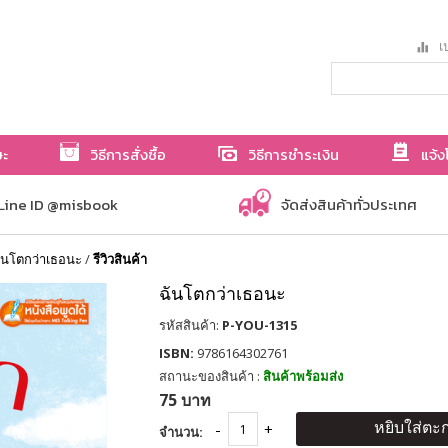
เป
ษะ
วิธีการสั่งซื้อ
วิธีการชำระเงิน
แจ้ง
Line ID @misbook
จัดส่งสินค้าทั่วประเทศ
ันโตกว่าเธอนะ
/
รีวิวสินค้า
ฉันโตกว่าเธอนะ
รหัสสินค้า:
P-YOU-1315
ISBN:
9786164302761
สถานะของสินค้า :
สินค้าพร้อมส่ง
75 บาท
หยิบใส่ตะก
จำนวน: