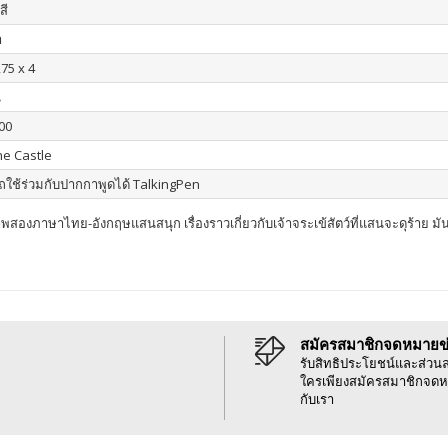
สี
า
275 x 4
น
00
ne Castle
ใช้ร่วมกับปากกาพูดได้ TalkingPen
สองภาษาไทย-อังกฤษแสนสนุก เรื่องราวเกี่ยวกับเจ้าจระเข้สัตว์ที่แสนจะดุร้าย 
สมัครสมาชิกจดหมายข
รับสิทธิประโยชน์และส่วน
ใครเพียงสมัครสมาชิกจดห
กับเรา