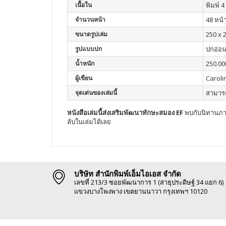
เนื้อใน
พิมพ์ 4 
จำนวนหน้า
48 หน้
ขนาดรูปเล่ม
250 x 
รูปแบบปก
ปกอ่อ
น้ำหนัก
250.00
ผู้เขียน
Caroli
จุดเด่นของเล่มนี้
สามารถ
หนังสือเล่มนี้ส่งเสริมพัฒนา
ทักษะสมอง EF
พบกับนิทานภาพ
ลับในเล่มได้เลย
บริษัท สำนักพิมพ์เอ็มไอเอส จำกัด
เลขที่ 213/3 ซอยพัฒนาการ 1 (สาธุประดิษฐ์ 34 แยก 6)
แขวงบางโพงพาง เขตยานนาวา กรุงเทพฯ 10120