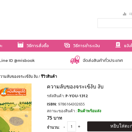
เป
ษะ
วิธีการสั่งซื้อ
วิธีการชำระเงิน
แจ้ง
Line ID @misbook
จัดส่งสินค้าทั่วประเทศ
วามลับของจระเข้งับ งับ
/
รีวิวสินค้า
ความลับของจระเข้งับ งับ
รหัสสินค้า:
P-YOU-1312
ISBN:
9786164302655
สถานะของสินค้า :
สินค้าพร้อมส่ง
75 บาท
หยิบใส่ตะก
จำนวน: