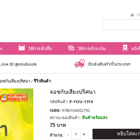
เป
ษะ
วิธีการสั่งซื้อ
วิธีการชำระเงิน
แจ้ง
Line ID @misbook
จัดส่งสินค้าทั่วประเทศ
อชกับเสียงปริศนา
/
รีวิวสินค้า
จอชกับเสียงปริศนา
รหัสสินค้า:
P-YOU-1310
ISBN:
9786164302792
สถานะของสินค้า :
สินค้าพร้อมส่ง
75 บาท
หยิบใส่ตะก
จำนวน: