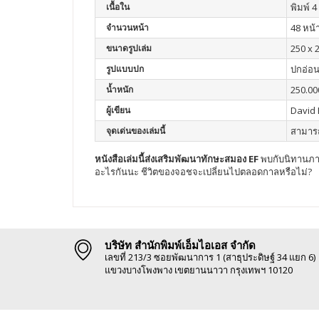
เนื้อใน
พิมพ์ 4 
จำนวนหน้า
48 หน้
ขนาดรูปเล่ม
250 x 
รูปแบบปก
ปกอ่อ
น้ำหนัก
250.00
ผู้เขียน
David
จุดเด่นของเล่มนี้
สามารถ
หนังสือเล่มนี้ส่งเสริมพัฒนา
ทักษะสมอง EF
พบกับนิทานภาพส
อะไรกันนะ ชีวิตของจอชจะเปลี่ยนไปตลอดกาลหรือไม่?
บริษัท สำนักพิมพ์เอ็มไอเอส จำกัด
เลขที่ 213/3 ซอยพัฒนาการ 1 (สาธุประดิษฐ์ 34 แยก 6)
แขวงบางโพงพาง เขตยานนาวา กรุงเทพฯ 10120