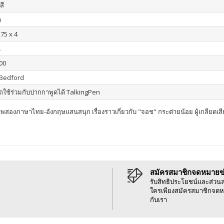
สี
า
275 x 4
น
00
 Bedford
ใช้ร่วมกับปากกาพูดได้ TalkingPen
องภาษาไทย-อังกฤษแสนสนุก เรื่องราวเกี่ยวกับ "จอช" กระต่ายน้อย ผู้เกลียดเสียงดั
สมัครสมาชิกจดหมายข
รับสิทธิประโยชน์และส่วน
ใครเพียงสมัครสมาชิกจดห
กับเรา