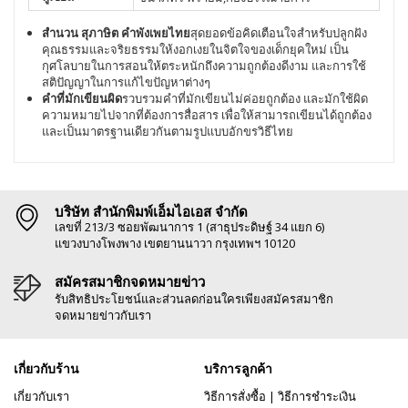
สำนวน สุภาษิต คำพังเพยไทย
สุดยอดข้อคิดเตือนใจสำหรับปลูกฝัง
คุณธรรมและจริยธรรมให้งอกเงยในจิตใจของเด็กยุคใหม่ เป็น
กุศโลบายในการสอนให้ตระหนักถึงความถูกต้องดีงาม และการใช้
สติปัญญาในการแก้ไขปัญหาต่างๆ
คำที่มักเขียนผิด
รวบรวมคำที่มักเขียนไม่ค่อยถูกต้อง และมักใช้ผิด
ความหมายไปจากที่ต้องการสื่อสาร เพื่อให้สามารถเขียนได้ถูกต้อง
และเป็นมาตรฐานเดียวกันตามรูปแบบอักขรวิธีไทย
บริษัท สำนักพิมพ์เอ็มไอเอส จำกัด
เลขที่ 213/3 ซอยพัฒนาการ 1 (สาธุประดิษฐ์ 34 แยก 6)
แขวงบางโพงพาง เขตยานนาวา กรุงเทพฯ 10120
สมัครสมาชิกจดหมายข่าว
รับสิทธิประโยชน์และส่วนลดก่อนใครเพียงสมัครสมาชิก
จดหมายข่าวกับเรา
เกี่ยวกับร้าน
บริการลูกค้า
เกี่ยวกับเรา
วิธีการสั่งซื้อ
|
วิธีการชำระเงิน