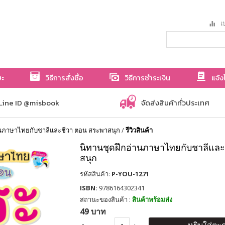
เป
ษะ
วิธีการสั่งซื้อ
วิธีการชำระเงิน
แจ้ง
Line ID @misbook
จัดส่งสินค้าทั่วประเทศ
านภาษาไทยกับชาลีและชีวา ตอน สระพาสนุก
/
รีวิวสินค้า
นิทานชุดฝึกอ่านภาษาไทยกับชาลีแล
สนุก
รหัสสินค้า:
P-YOU-1271
ISBN:
9786164302341
สถานะของสินค้า :
สินค้าพร้อมส่ง
49 บาท