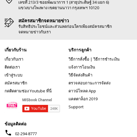
เลขที่ 213/3 ซอยพัฒนาการ 1 (สาธุประดิษฐ์ 34 แยก 6)
แขวงบางโพงพาง เขตยานนาวา กรุงเทพฯ 10120
สมัครสมาชิกจดหมายข่าว
รับสิทธิประโยชน์และส่วนลดก่อนใครเพียงสมัครสมาชิก
จดหมายข่าวกับเรา
เกี่ยวกับร้าน
บริการลูกค้า
เกี่ยวกับเรา
วิธีการสั่งซื้อ
|
วิธีการชำระเงิน
ติดต่อเรา
แจ้งการโอนเงิน
เข้าสู่ระบบ
วิธีจัดส่งสินค้า
สมัครสมาชิก
ตรวจสอบถานะการจัดส่ง
กดติดตามช่อง Youtube ที่นี่
ดาวน์โหลด App
แคตตาล็อก 2019
Support
ข้อมูลติดต่อ
phone
02-294-8777