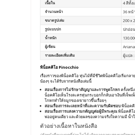
เนื้อใน
4 สีทั้ง
จำนวนหน้า
36 หน้
ขนาดรูปเล่ม
200 x 
รูปแบบปก
ปกอ่อ
น้ำหนัก
130.00
ผู้เขียน
Ariana
รายละเอียดเพิ่มเติม
ผู้แปล :
พิน็อคคิโอ Pinocchio
เรื่องราวของพิน็อคคิโอ หุ่นไม้ที่มีชีวิตพิน็อคคิโอเริ่ม
น้องๆ จะได้รับจากหนังสือเล่มนี้
สอนเรื่องการไม่รักษาสัญญาและการพูดโกหก
ครั้งหนึ่
น็อคคิโอเห็นโรงละครหุ่นกระบอกก็กลับเอาเงินที่เจ็พเพ
โกหกทำให้จมูกของเขายาวขึ้นเรื่อยๆ
สอนเรื่องการละเลยหน้าที่และความรับผิดชอบ
พิน็อคค
สอนเรื่องการแสงความกตัญญูต่อผู้มีพระคุณ
พิน็อคคิโอ
พ่ออยู่คนเดียว และด้วยผลของความจริงใจความมี น้ำใ
ตัวอย่างเนื้อหาในหนังสือ
(ตัวหนังสือบางจุดที่อ่านไม่ได้ เกิดจากการแสดงผลผิดพลา