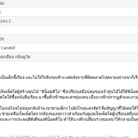
เล่ม
า
224 x 2
น
00
 Candell
 ดุจเดือน กลั่นคูวัด
กลายเป็นเด็กขี้เกียจ และไม่ใส่ใจสิ่งรอบข้าง แต่หลังจากที่ผิดพลาดไปหลายอย่างเขาก
งเจ็พเพ็ตโตผู้สร้างหุ่นไม้ "พิน็อคคิโอ" ซึ่งเปรียบเสมือนพ่อของเจ้าหุ่นไม้ได้ให้พิน
็ตโตให้ซื้อหนังสือเรียน มาซื้อตั๋วเข้าชมละครหุ่นแทน เมื่อนางฟ้าปรากฏตัวและถาม
ิโอเถลไถลไม่ยอมกลับบ้าน เขาตามเด็กๆ ไปยังโรงละครสัตว์ ลืมสัญญาที่ได้เคยให้ไ
 ช่วยเหลือเจ็พเพ็ตโตจากท้องของปลาวาฬ พร้อมกับดูแลเจ็พเพ็ตโตผู้เปรียบเสมือนพ่
จและการประพฤติตังดีของพิน็อคคิโอ ทำให้นางฟ้าเปลี่ยนร่างของเขาให้กลายเป็นค
ดของเว็บไซต์ผู้ให้บริการฝากไฟล์
ในหนังสือเล่มจริงสามารถอ่านได้ตามปกติ
)