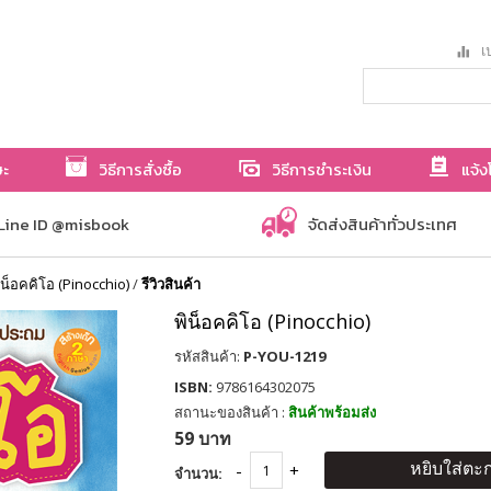
เป
ษะ
วิธีการสั่งซื้อ
วิธีการชำระเงิน
แจ้ง
Line ID @misbook
จัดส่งสินค้าทั่วประเทศ
ิน็อคคิโอ (Pinocchio)
/
รีวิวสินค้า
พิน็อคคิโอ (Pinocchio)
รหัสสินค้า:
P-YOU-1219
ISBN:
9786164302075
สถานะของสินค้า :
สินค้าพร้อมส่ง
59 บาท
หยิบใส่ตะก
จำนวน: