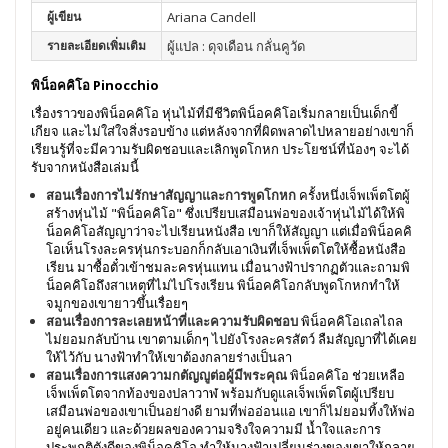
ผู้เขียน
Ariana Candell
รายละเอียดเพิ่มเติม
ผู้แปล : ดุจเดือน กลั่นคูวัด
พิน็อคคิโอ Pinocchio
เรื่องราวของพิน็อคคิโอ หุ่นไม้ที่มีชีวิตพิน็อคคิโอเริ่มกลายเป็นเด็กขี้
เกียจ และไม่ใส่ใจสิ่งรอบข้าง แต่หลังจากที่ผิดพลาดไปหลายอย่างเขาก็
เรียนรู้ที่จะมีความรับผิดชอบและเลิกพูดโกหก
ประโยชน์ที่น้องๆ จะได้
รับจากหนังสือเล่มนี้
สอนเรื่องการไม่รักษาสัญญาและการพูดโกหก
ครั้งหนึ่งเจ็พเพ็ตโตผู้
สร้างหุ่นไม้ "พิน็อคคิโอ" ซึ่งเปรียบเสมือนพ่อของเจ้าหุ่นไม้ได้ให้พิ
น็อคคิโอสัญญาว่าจะไปเรียนหนังสือ เขาก็ให้สัญญา แต่เมื่อพิน็อคคิ
โอเห็นโรงละครหุ่นกระบอกก็กลับเอาเงินที่เจ็พเพ็ตโตให้ซื้อหนังสือ
เรียน มาซื้อตั๋วเข้าชมละครหุ่นแทน เมื่อนางฟ้าปรากฏตัวและถามพิ
น็อคคิโอถึงสาเหตุที่ไม่ไปโรงเรียน พิน็อคคิโอกลับพูดโกหกทำให้
จมูกของเขายาวขึ้นเรื่อยๆ
สอนเรื่องการละเลยหน้าที่และความรับผิดชอบ
พิน็อคคิโอเถลไถล
ไม่ยอมกลับบ้าน เขาตามเด็กๆ ไปยังโรงละครสัตว์ ลืมสัญญาที่ได้เคย
ให้ไว้กับ นางฟ้าทำให้เขาต้องกลายร่างเป็นลา
สอนเรื่องการแสงความกตัญญูต่อผู้มีพระคุณ
พิน็อคคิโอ ช่วยเหลือ
เจ็พเพ็ตโตจากท้องของปลาวาฬ พร้อมกับดูแลเจ็พเพ็ตโตผู้เปรียบ
เสมือนพ่อของเขาเป็นอย่างดี ยามที่พ่ออ่อนแอ เขาก็ไม่ยอมทิ้งให้พ่อ
อยู่คนเดียว และด้วยผลของความจริงใจความมี น้ำใจและการ
ประพฤติตังดีของพิน็อคคิโอ ทำให้นางฟ้าเปลี่ยนร่างของเขาให้กลาย