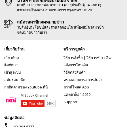
บริษัท สำนักพิมพ์เอ็มไอเอส จำกัด
เลขที่ 213/3 ซอยพัฒนาการ 1 (สาธุประดิษฐ์ 34 แยก 6)
แขวงบางโพงพาง เขตยานนาวา กรุงเทพฯ 10120
สมัครสมาชิกจดหมายข่าว
รับสิทธิประโยชน์และส่วนลดก่อนใครเพียงสมัครสมาชิก
จดหมายข่าวกับเรา
เกี่ยวกับร้าน
บริการลูกค้า
เกี่ยวกับเรา
วิธีการสั่งซื้อ
|
วิธีการชำระเงิน
ติดต่อเรา
แจ้งการโอนเงิน
เข้าสู่ระบบ
วิธีจัดส่งสินค้า
สมัครสมาชิก
ตรวจสอบถานะการจัดส่ง
กดติดตามช่อง Youtube ที่นี่
ดาวน์โหลด App
แคตตาล็อก 2019
Support
ข้อมูลติดต่อ
phone
02-294-8777