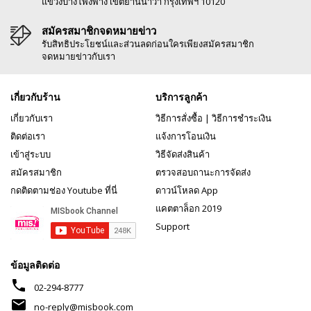
แขวงบางโพงพาง เขตยานนาวา กรุงเทพฯ 10120
สมัครสมาชิกจดหมายข่าว
รับสิทธิประโยชน์และส่วนลดก่อนใครเพียงสมัครสมาชิก
จดหมายข่าวกับเรา
เกี่ยวกับร้าน
บริการลูกค้า
เกี่ยวกับเรา
วิธีการสั่งซื้อ
|
วิธีการชำระเงิน
ติดต่อเรา
แจ้งการโอนเงิน
เข้าสู่ระบบ
วิธีจัดส่งสินค้า
สมัครสมาชิก
ตรวจสอบถานะการจัดส่ง
กดติดตามช่อง Youtube ที่นี่
ดาวน์โหลด App
แคตตาล็อก 2019
Support
ข้อมูลติดต่อ
phone
02-294-8777
mail
no-reply@misbook.com