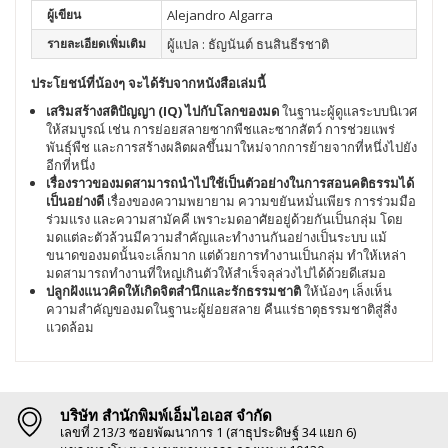
ผู้เขียน
Alejandro Algarra
รายละเอียดเพิ่มเติม
ผู้แปล : ธัญนันต์ ธนสินธีรชาติ
ประโยชน์ที่น้องๆ จะได้รับจากหนังสือเล่มนี้
เสริมสร้างสติปัญญา (IQ) ไปกับโลกของมด
ในฐานะผู้ดูแลระบบนิเวศ
ให้สมบูรณ์ เช่น การย่อยสลายซากพืชและซากสัตว์ การช่วยแพร่
พันธุ์พืช และการสร้างผลิตผลขึ้นมาใหม่จากการย้ายจากที่หนึ่งไปยัง
อีกที่หนึ่ง
เรื่องราวของมดสามารถนำไปใช้เป็นตัวอย่างในการสอนคติธรรมได้
เป็นอย่างดี
เรื่องของความพยายาม ความขยันหมั่นเพียร การร่วมมือ
ร่วมแรง และความสามัคคี เพราะมดอาศัยอยู่ด้วยกันเป็นกลุ่ม โดย
มดแต่ละตัวล้วนมีความสำคัญและทำงานกันอย่างเป็นระบบ แม้
ขนาดของมดนั้นจะเล็กมาก แต่ด้วยการทำงานเป็นกลุ่ม ทำให้เหล่า
มดสามารถทำงานที่ใหญ่เกินตัวให้สำเร็จลุล่วงไปได้ด้วยดีเสมอ
ปลูกฝังแนวคิดให้เกิดจิตสำนึกและรักธรรมชาติ
ให้น้องๆ เล็งเห็น
ความสำคัญของมดในฐานะผู้ย่อยสลาย คืนแร่ธาตุธรรมชาติสู่สิ่ง
แวดล้อม
บริษัท สำนักพิมพ์เอ็มไอเอส จำกัด
เลขที่ 213/3 ซอยพัฒนาการ 1 (สาธุประดิษฐ์ 34 แยก 6)