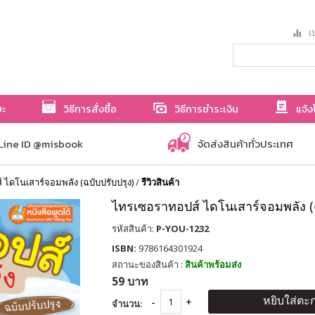
เป
ษะ
วิธีการสั่งซื้อ
วิธีการชำระเงิน
แจ้ง
Line ID @misbook
จัดส่งสินค้าทั่วประเทศ
ไดโนเสาร์จอมพลัง (ฉบับปรับปรุง)
/
รีวิวสินค้า
ไทรเซอราทอปส์ ไดโนเสาร์จอมพลัง (ฉ
รหัสสินค้า:
P-YOU-1232
ISBN:
9786164301924
สถานะของสินค้า :
สินค้าพร้อมส่ง
59 บาท
หยิบใส่ตะก
จำนวน: