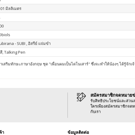
201 มิลลิเมตร
น
00
Obiols
birana - SUBI , อิสรีย์ แจ่มขำ
 สี, Talking Pen
ริมทักษะภาษาอังกฤษ ชุด "เพื่อนผมเป็นไดโนเสาร์" ซึ่งจะทำให้น้องๆ ได้รูัจักเจ
สมัครสมาชิกจดหมายข
รับสิทธิประโยชน์และส่วน
ใครเพียงสมัครสมาชิกจดห
กับเรา
ค้า
ข้อมูลติดต่อ