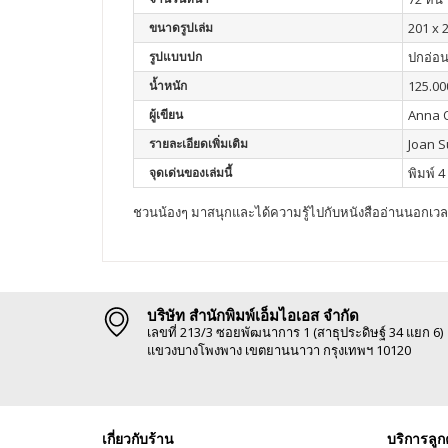
ขนาดรูปเล่ม
201 x 
รูปแบบปก
ปกอ่อ
น้ำหนัก
125.00
ผู้เขียน
Anna 
รายละเอียดเพิ่มเติม
Joan Su
จุดเด่นของเล่มนี้
พิมพ์ 4
ชวนน้องๆ มาสนุกและได้ความรู้ไปกับหนังสืออ่านนอกเวลาเส
บริษัท สำนักพิมพ์เอ็มไอเอส จำกัด
เลขที่ 213/3 ซอยพัฒนาการ 1 (สาธุประดิษฐ์ 34 แยก 6)
แขวงบางโพงพาง เขตยานนาวา กรุงเทพฯ 10120
เกี่ยวกับร้าน
บริการลูก