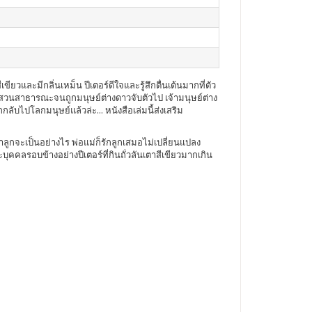
วและมีกลิ่นเหม็น ปีเตอร์ดีใจและรู้สึกตื่นเต้นมากที่ตัว
นในสวนสาธารณะจนถูกมนุษย์ต่างดาวจับตัวไป เจ้ามนุษย์ต่าง
ับไปโลกมนุษย์แล้วล่ะ... หนังสือเล่มนี้ส่งเสริม
ูกจะเป็นอย่างไร พ่อแม่ก็รักลูกเสมอไม่เปลี่ยนแปลง
คลรอบข้างอย่างปีเตอร์ที่กินถั่วลันเตาสีเขียวมากเกิน