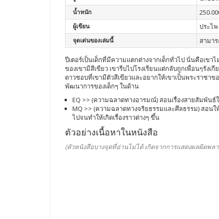
น้ำหนัก
250.00
ผู้เขียน
ประไพ 
จุดเด่นของเล่มนี้
สามารถ
ปีเตอร์เป็นเด็กที่มีความแตกต่างจากเด็กทั่วไป นั่นคือเข
ของเขามีสีเขียว เขารีบไปโรงเรียนแต่กลับถูกเพื่อนๆรังเ
ดาวชอบที่เขามีตัวสีเขียวและอยากให้เขาเป็นพระราชาของดาว
พัฒนาการของเด็กๆ ในด้าน
EQ >> (ความฉลาดทางอารมณ์) สอนเรื่องสายสัมพันธ์ในค
MQ >> (ความฉลาดทางจริยธรรมและศีลธรรม) สอนให้เด็กๆ
ไปจนทำให้เกิดเรื่องราวต่างๆ ขึ้น
ตัวอย่างเนื้อหาในหนังสือ
(ตัวหนังสือบางจุดที่อ่านไม่ได้ เกิดจากการแสดงผลผิดพลา