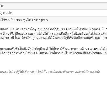
00
ภูงามเชิง
ใช้ร่วมกับปากกาพูดได้ TalkingPen
าไม่ยอมรับประทานอาหารใดๆ เลยนอกจากถั่วลันเตา จนวันหนึ่งตัวของเขากลายเป็นสีเขีย
กียจ ปีเตอร์จึงรู้สึกแย่และอยากหนีไปให้ไกล กลางดึกคืนหนึ่งปีเตอร์ออกไปเดินเล่
ดวงนี้ ปีเตอร์อาศัยอยู่บนดาวดวงนี้ได้ระยะหนึ่งก็เริ่มคิดถึงครอบครัว และอยากกล
รอบครัวซึ่งเป็นปัจจัยสำคัญที่จะทำให้เด็กๆ มีพัฒนาการทางด้าน EQ เพราะไม่ว่าล
 รู้จักการทำอะไรที่พอดี ไม่ทำอะไรที่มากเกินไปจนเกิดผลเสียต่อทั้งตนเองและบุค
ดของเว็บไซต์ผู้ให้บริการฝากไฟล์
ในหนังสือเล่มจริงสามารถอ่านได้ตามปกติ
)