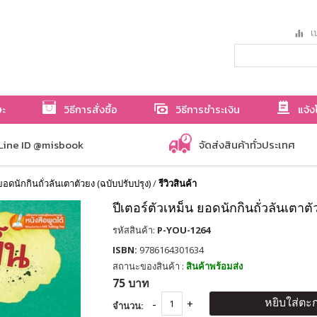
เป
ษะ
วิธีการสั่งซื้อ
วิธีการชำระเงิน
แจ้ง
Line ID @misbook
จัดส่งสินค้าทั่วประเทศ
ยอดนักกินถั่วลันเตาตัวยง (ฉบับปรับปรุง)
/
รีวิวสินค้า
ปีเตอร์ตัวเหม็น ยอดนักกินถั่วลันเตาตั
รหัสสินค้า:
P-YOU-1264
ISBN:
9786164301634
สถานะของสินค้า :
สินค้าพร้อมส่ง
75 บาท
หยิบใส่ตะก
จำนวน: