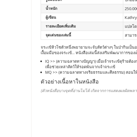
น้ำหนัก
250.00
ผู้เขียน
Kathry
รายละเอียดเพิ่มเติม
แปลโดย
จุดเด่นของเล่มนี้
สามารถ
จระเข้หิวโซตัวหนึ่งพยายามจะจับสัตว์ต่างๆ ในป่ากินเป็น
เงื้อมมือของจระเข้... หนังสือเล่มนี้ส่งเสริมพัฒนาการของ
IQ >> (ความฉลาดทางปัญญา) เมื่อเจ้าจระเข้ดุร้ายต้อง
เพื่อช่วยเหล่าสัตว์ให้รอดพ้นจากเจ้าจระเข้
MQ >> (ความฉลาดทางจริยธรรมและศีลธรรม) สอนให้เด็ก
ตัวอย่างเนื้อหาในหนังสือ
(ตัวหนังสือบางจุดที่อ่านไม่ได้ เกิดจากการแสดงผลผิดพลา