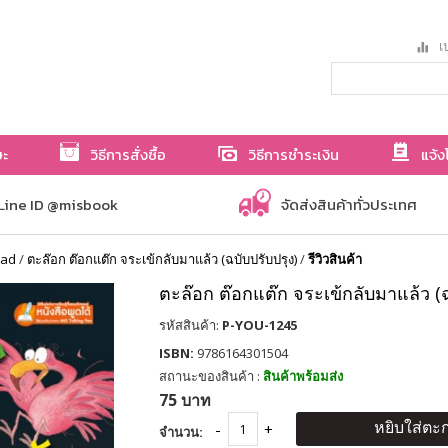
เป
ษะ
วิธีการสั่งซื้อ
วิธีการชำระเงิน
แจ้ง
Line ID @misbook
จัดส่งสินค้าทั่วประเทศ
ead
/
ตะล๊อก ต๊อกแต๊ก จระเข้กลับมาแล้ว (ฉบับปรับปรุง)
/
รีวิวสินค้า
ตะล๊อก ต๊อกแต๊ก จระเข้กลับมาแล้ว (ฉ
รหัสสินค้า:
P-YOU-1245
ISBN:
9786164301504
สถานะของสินค้า :
สินค้าพร้อมส่ง
75 บาท
หยิบใส่ตะก
จำนวน: