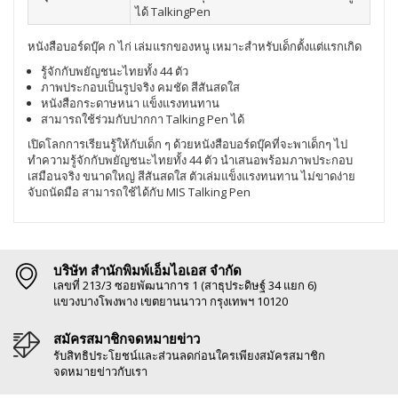
ได้ TalkingPen
หนังสือบอร์ดบุ๊ค ก ไก่ เล่มแรกของหนู เหมาะสำหรับเด็กตั้งแต่แรกเกิด
รู้จักกับพยัญชนะไทยทั้ง 44 ตัว
ภาพประกอบเป็นรูปจริง คมชัด สีสันสดใส
หนังสือกระดาษหนา แข็งแรงทนทาน
สามารถใช้ร่วมกับปากกา Talking Pen ได้
เปิดโลกการเรียนรู้ให้กับเด็ก ๆ ด้วยหนังสือบอร์ดบุ๊คที่จะพาเด็กๆ ไป
ทำความรู้จักกับพยัญชนะไทยทั้ง 44 ตัว นำเสนอพร้อมภาพประกอบ
เสมือนจริง ขนาดใหญ่ สีสันสดใส ตัวเล่มแข็งแรงทนทาน ไม่ขาดง่าย
จับถนัดมือ สามารถใช้ได้กับ MIS Talking Pen
บริษัท สำนักพิมพ์เอ็มไอเอส จำกัด
เลขที่ 213/3 ซอยพัฒนาการ 1 (สาธุประดิษฐ์ 34 แยก 6)
แขวงบางโพงพาง เขตยานนาวา กรุงเทพฯ 10120
สมัครสมาชิกจดหมายข่าว
รับสิทธิประโยชน์และส่วนลดก่อนใครเพียงสมัครสมาชิก
จดหมายข่าวกับเรา