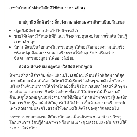
(ดาว์นโหลดไฟล์หนังสือที่ใช้กับปากกา คลิก!!)
มาปลูกฝังเด็กดี สร้างเด็กเก่งภาษาอังกฤษจากนิทานอีสปกันเถอะ
ปลูกฝังนิสัยรักการอ่านไปกับนิทานอีสป
ช่วยให้เด็กๆ มีทัศนคติที่ดีและสร้างความคุ้นเคยในการเร่ิมต้นเรียนรู้
ภาษาอังกฤษ
นิทานอีสปเป็นสื่อกลางในการสอนลูกให้มองโลกของความเป็นจริง
พร้อมปลูกฝังคุณธรรมและจริยธรรมให้กับลูกรัก *เสริมสร้าง
จินตนาการของลูกรักได้อย่างดีเยี่ยม
ตัวช่วยสำหรับสอนลูกน้อยให้คิดดี ทำดี พูดดี
นิทาน คำคำนี้สำหรับเด็กๆ แล้วเปรียบเสมือน เพื่อน ที่ใกล้ชิดมากที่สุด
เพราะนิทานช่วยเปิดโลกใบใหม่ให้ได้เรียนรู้สิ่งต่างๆ รอบตัว ทั้งยังช่วย
เสริมสร้างจินตนาการให้กว้างไกลยิ่งขึ้น จึงไม่น่าแปลกใจเลยที่เด็กๆ จะ
หลงใหลและสามารถซึมซับสิ่งต่างๆ ที่แฝงไว้ในนิทานได้เป็นอย่างดี
ด้วยเหตุนี้คุณพ่อคุณแม่จึงสามารถใช้เพื่อน นิทานนำพาความรู้และเปิด
โลกการเรียนรู้รอบตัวให้กับลูกรักได้ ไม่ว่าจะเป็นด้านภาษาหรือการบ่ม
เพาะคุณธรรมและจริยธรรมให้งอกเงยในจิตใจของลูกรักตลอดไป
"ภาพประกอบสวยงาม สีสันสดใส และเพื่อนนิทาน จะพาน้องๆ ก้าวสู่
โลกแห่งการเรียนรู้ด้านภาษา พร้อมบ่มเพาะคุณธรรมและจริยธรรมให้
งอกเงยในจิตใจ"