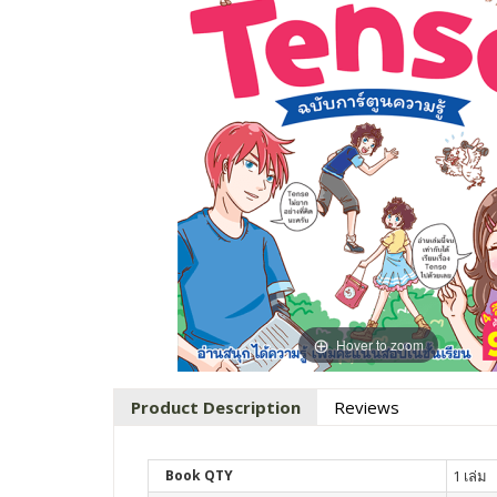
Hover to zoom
Product Description
Reviews
Book QTY
1 เล่ม