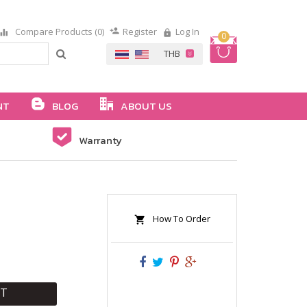
Compare Products (0)
Register
Log In
0
NT
BLOG
ABOUT US
Warranty
How To Order
RT