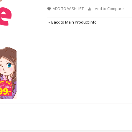
ADD TO WISHLIST
Add to Compare
«
Back to Main Product Info