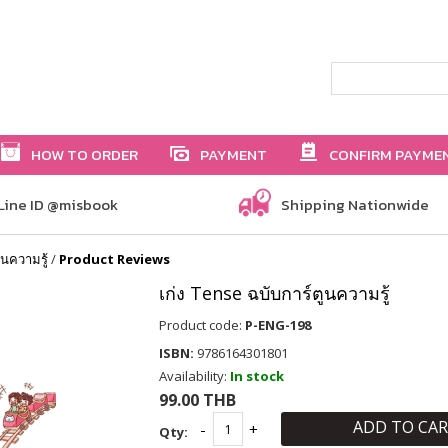
HOW TO ORDER
PAYMENT
CONFIRM PAYME
Line ID @misbook
Shipping Nationwide
ูนความรู้
/
Product Reviews
เก่ง Tense ฉบับการ์ตูนความรู้
Product code:
P-ENG-198
ISBN:
9786164301801
Availability:
In stock
99.00 THB
ADD TO CA
Qty: