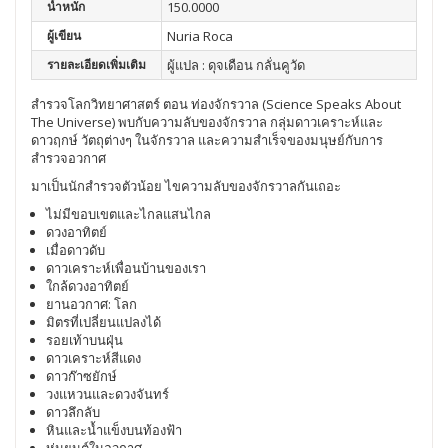
น้ำหนัก
150.0000
ผู้เขียน
Nuria Roca
รายละเอียดเพิ่มเติม
ผู้แปล : ดุจเดือน กลั่นคูวัด
สำรวจโลกวิทยาศาสตร์ ตอน ท่องจักรวาล (Science Speaks About
The Universe) พบกับความลับของจักรวาล กลุ่มดาวเคราะห์และ
ดาวฤกษ์ วัตถุต่างๆ ในจักรวาล และความสำเร็จของมนุษย์กับการ
สำรวจอวกาศ
มาเป็นนักสำรวจตัวน้อย ไขความลับของจักรวาลกันเถอะ
ไม่มีขอบเขตและไกลแสนไกล
ดวงอาทิตย์
เมื่อดาวดับ
ดาวเคราะห์เพื่อนบ้านของเรา
ใกล้ดวงอาทิตย์
ยานอวกาศ: โลก
มิตรที่เปลี่ยนแปลงได้
รอยเท้าบนฝุ่น
ดาวเคราะห์สีแดง
ดาวก๊าซยักษ์
วงแหวนและดวงจันทร์
ดาวลึกลับ
หินและน้ำแข็งบนท้องฟ้า
หุ่นยนต์ในอวกาศ